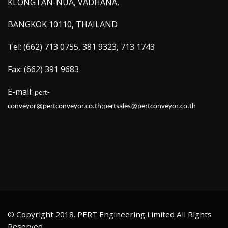
KLONGTAN-NUA, VADHANA,
BANGKOK 10110, THAILAND
Tel: (662) 713 0755, 381 9323, 713 1743
Fax: (662) 391 9683
E-mail:
pert-
conveyor@pertconveyor.co.th;pertsales@pertconveyor.co.th
© Copyright 2018. PERT Engineering Limited All Rights
Reserved.