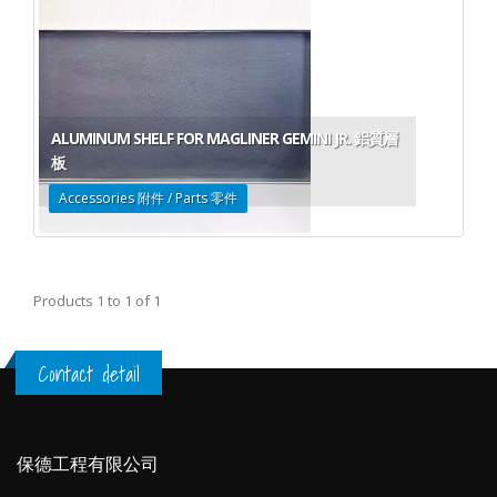
ALUMINUM SHELF FOR MAGLINER GEMINI JR. 鋁質層
板
Accessories 附件 / Parts 零件
Products 1 to 1 of 1
Contact detail
保德工程有限公司