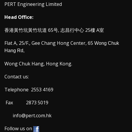
PERT Engineering Limited
Head Office:
香港黃竹坑黃竹坑道 65号, 志昌行中心 25樓 A室
Flat A, 25/F.,
Gee Chang Hong Center
, 65
Wong Chuk
Hang Rd
,
Wong Chuk Hang, Hong Kong.
Contact us:
Telephone 2553 4169
Fax 2873 5019
info@pert.com.hk
Follow us on