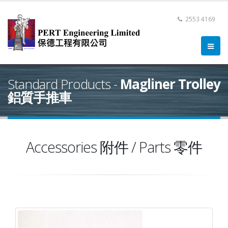
2553 4169
Standard Products -
Magliner Trolley
鋁質手推車
Accessories 附件 / Parts 零件